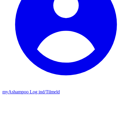
my
Ashampoo
Log ind
/
Tilmeld