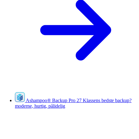
Ashampoo
®
Backup Pro 27
Klassens bedste backup?
moderne, hurtig, pålidelig