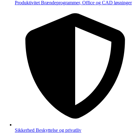
Produktivitet
Brændeprogrammer, Office og CAD løsninger
Sikkerhed
Beskyttelse og privatliv