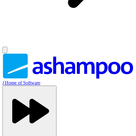
//
Home of Software