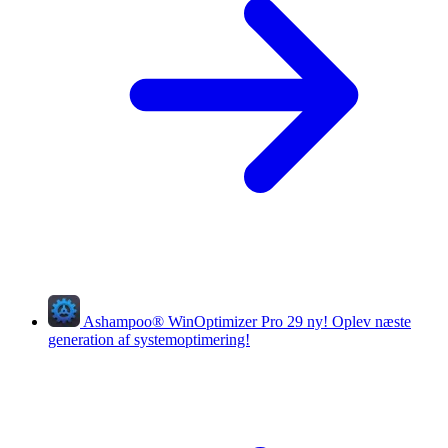
Ashampoo
®
WinOptimizer Pro 29
ny!
Oplev næste
generation af systemoptimering!