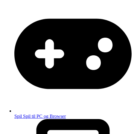
Spil
Spil til PC og Browser