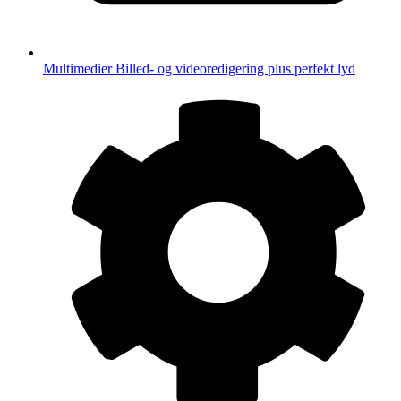
Multimedier
Billed- og videoredigering plus perfekt lyd