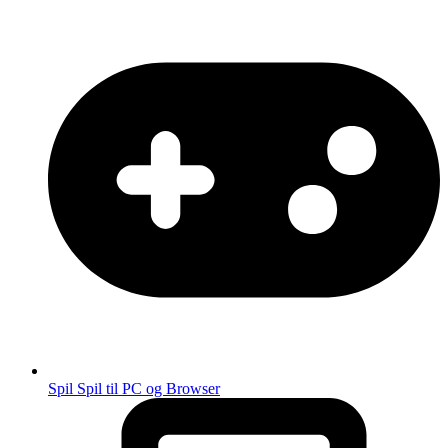
Spil
Spil til PC og Browser