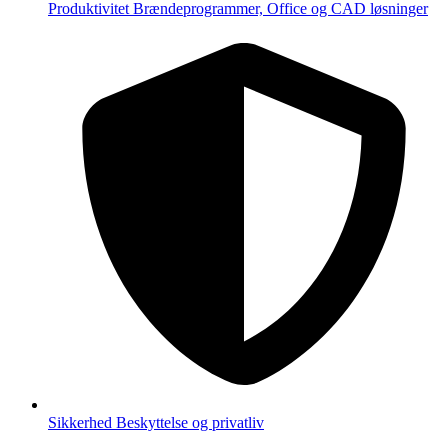
Produktivitet
Brændeprogrammer, Office og CAD løsninger
Sikkerhed
Beskyttelse og privatliv