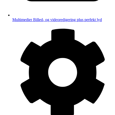
Multimedier
Billed- og videoredigering plus perfekt lyd