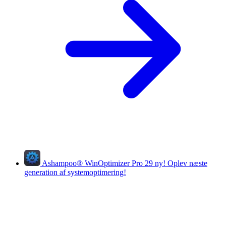
Ashampoo
®
WinOptimizer Pro 29
ny!
Oplev næste
generation af systemoptimering!