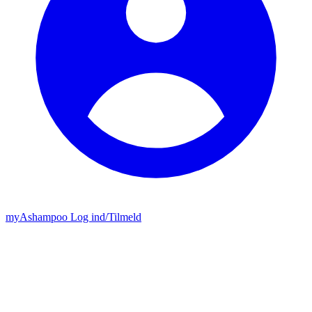
my
Ashampoo
Log ind
/
Tilmeld