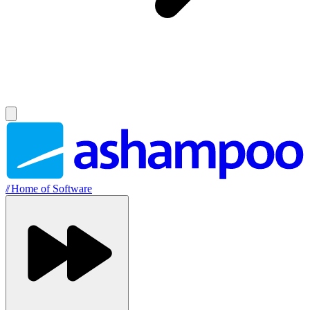
//
Home of Software