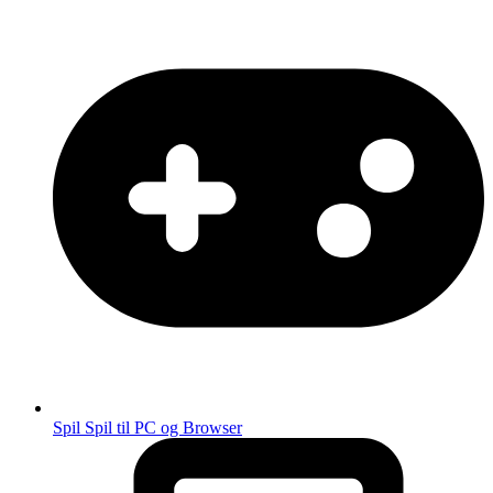
Spil
Spil til PC og Browser