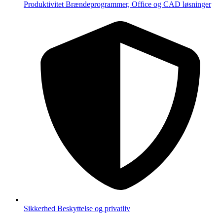
Produktivitet
Brændeprogrammer, Office og CAD løsninger
Sikkerhed
Beskyttelse og privatliv