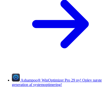
Ashampoo
®
WinOptimizer Pro 29
ny!
Oplev næste
generation af systemoptimering!