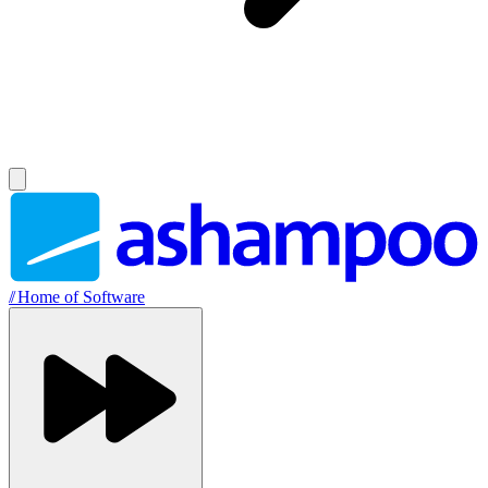
//
Home of Software