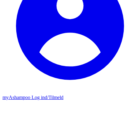
my
Ashampoo
Log ind
/
Tilmeld