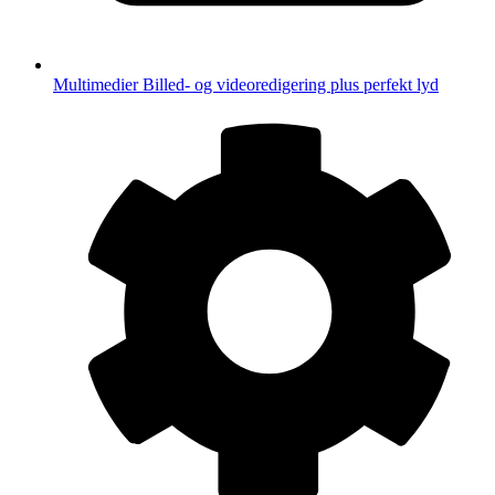
Multimedier
Billed- og videoredigering plus perfekt lyd