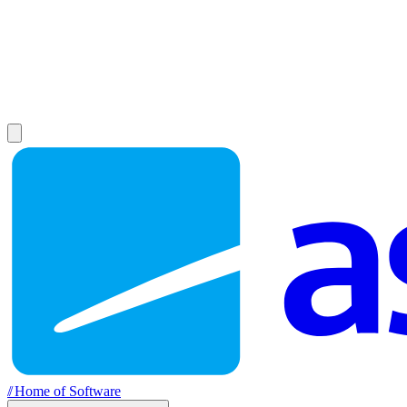
//
Home of Software