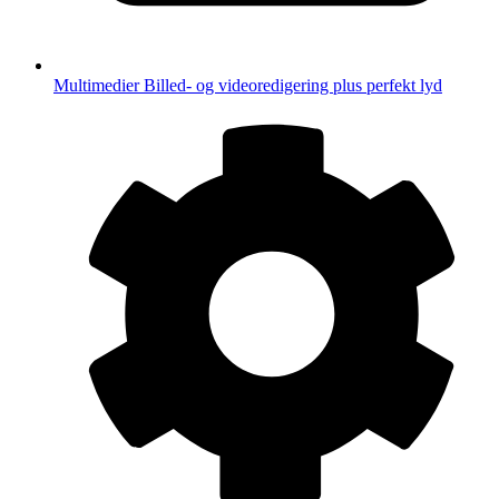
Multimedier
Billed- og videoredigering plus perfekt lyd