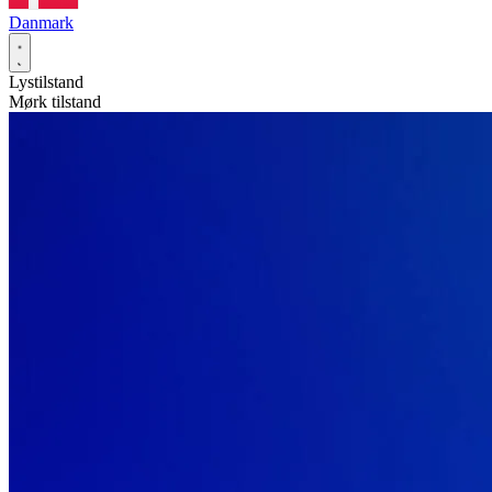
Danmark
Lystilstand
Mørk tilstand