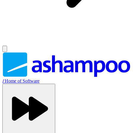
//
Home of Software