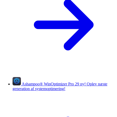
Ashampoo
®
WinOptimizer Pro 29
ny!
Oplev næste
generation af systemoptimering!