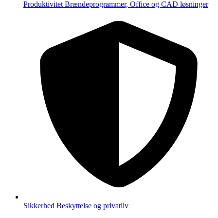
Produktivitet
Brændeprogrammer, Office og CAD løsninger
Sikkerhed
Beskyttelse og privatliv