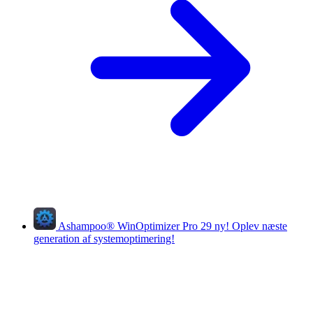
Ashampoo
®
WinOptimizer Pro 29
ny!
Oplev næste
generation af systemoptimering!