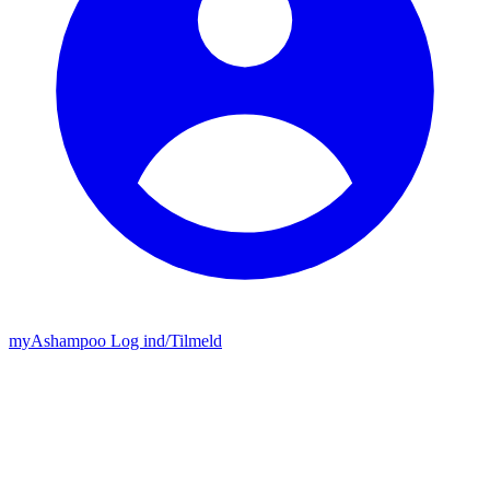
my
Ashampoo
Log ind
/
Tilmeld