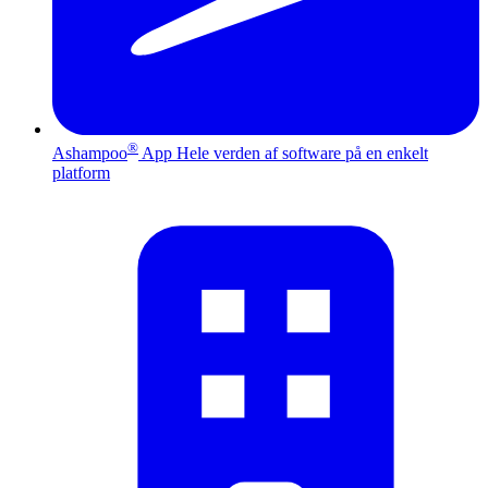
®
Ashampoo
App
Hele verden af software på en enkelt
platform