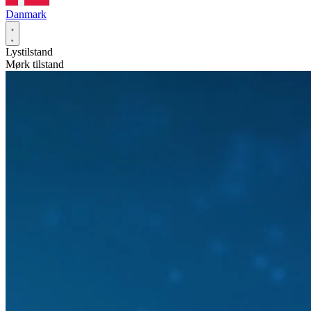
Danmark
Lystilstand
Mørk tilstand