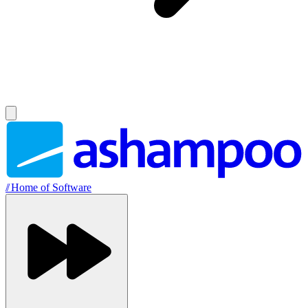
//
Home of Software