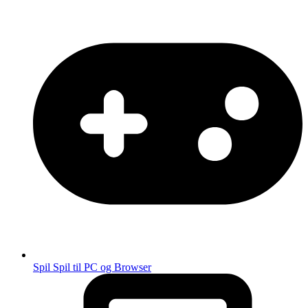
Spil
Spil til PC og Browser