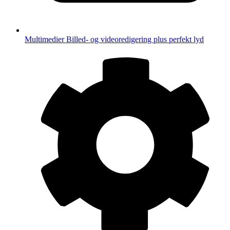
Multimedier
Billed- og videoredigering plus perfekt lyd