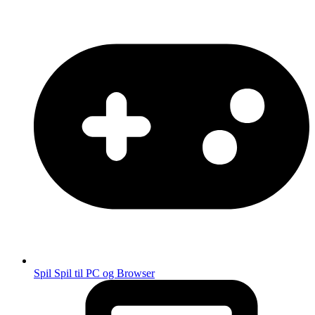
Spil
Spil til PC og Browser