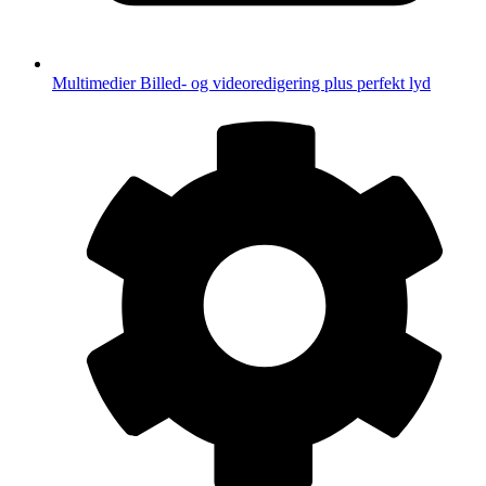
Multimedier
Billed- og videoredigering plus perfekt lyd