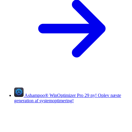
Ashampoo
®
WinOptimizer Pro 29
ny!
Oplev næste
generation af systemoptimering!