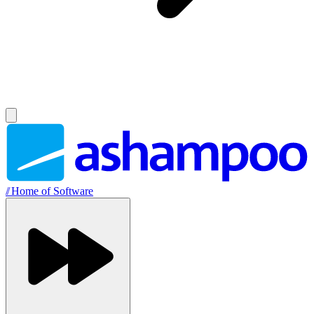
//
Home of Software