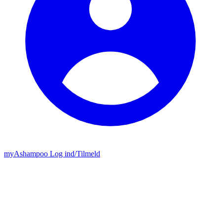
my
Ashampoo
Log ind
/
Tilmeld