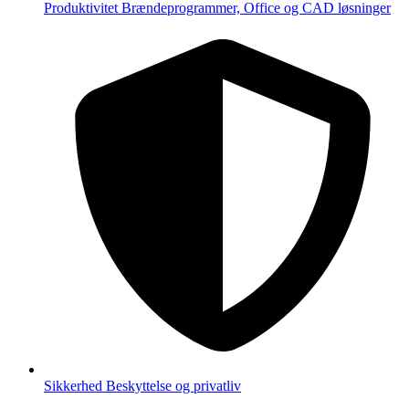
Produktivitet
Brændeprogrammer, Office og CAD løsninger
Sikkerhed
Beskyttelse og privatliv