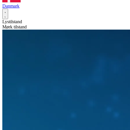
Danmark
Lystilstand
Mørk tilstand