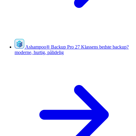
Ashampoo
®
Backup Pro 27
Klassens bedste backup?
moderne, hurtig, pålidelig