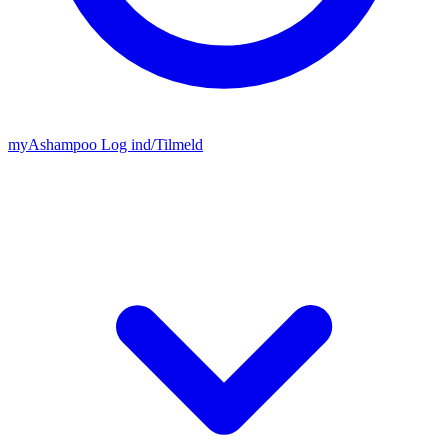
my
Ashampoo
Log ind
/
Tilmeld