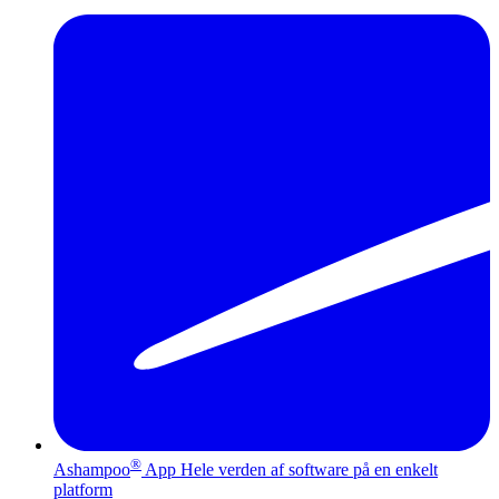
®
Ashampoo
App
Hele verden af software på en enkelt
platform