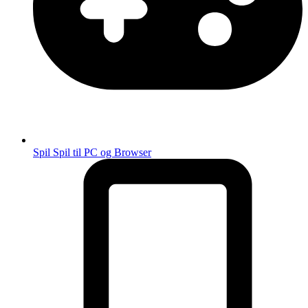
Spil
Spil til PC og Browser