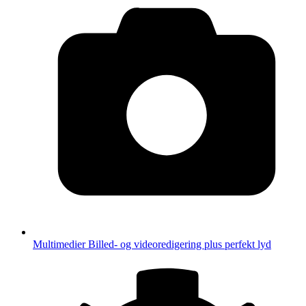
Multimedier
Billed- og videoredigering plus perfekt lyd