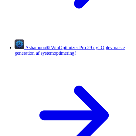
Ashampoo
®
WinOptimizer Pro 29
ny!
Oplev næste
generation af systemoptimering!