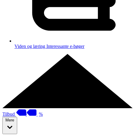
Viden og læring
Interessante e-bøger
Tilbud
%
Mere