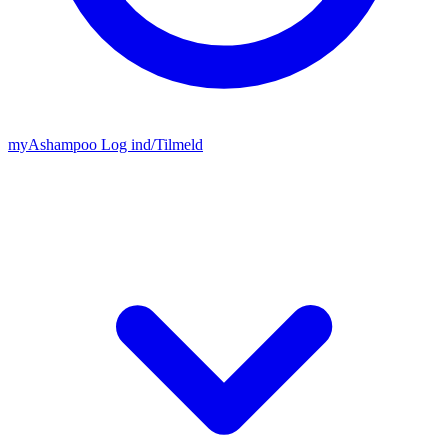
my
Ashampoo
Log ind
/
Tilmeld