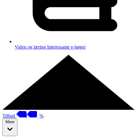
Viden og læring
Interessante e-bøger
Tilbud
%
Mere