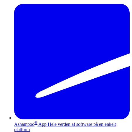
®
Ashampoo
App
Hele verden af software på en enkelt
platform