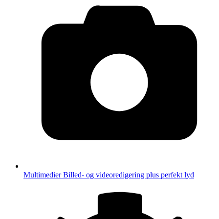
Multimedier
Billed- og videoredigering plus perfekt lyd