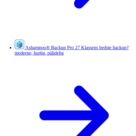
Ashampoo
®
Backup Pro 27
Klassens bedste backup?
moderne, hurtig, pålidelig