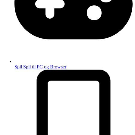
Spil
Spil til PC og Browser