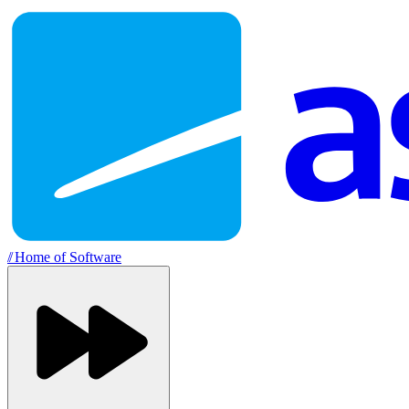
//
Home of Software