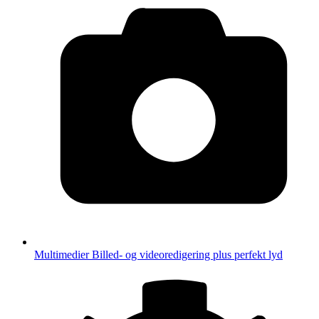
Multimedier
Billed- og videoredigering plus perfekt lyd