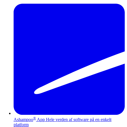
®
Ashampoo
App
Hele verden af software på en enkelt
platform