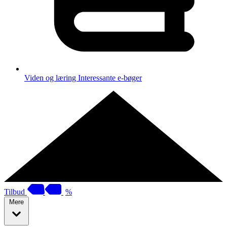
Viden og læring
Interessante e-bøger
Tilbud
%
Mere