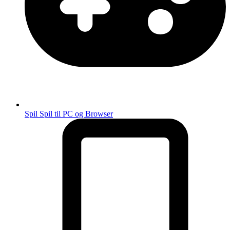
Spil
Spil til PC og Browser