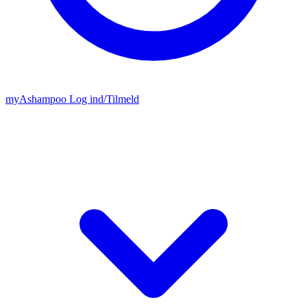
my
Ashampoo
Log ind
/
Tilmeld