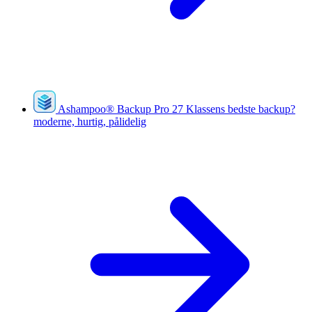
Ashampoo
®
Backup Pro 27
Klassens bedste backup?
moderne, hurtig, pålidelig