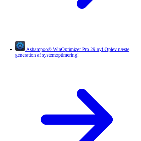
Ashampoo
®
WinOptimizer Pro 29
ny!
Oplev næste
generation af systemoptimering!