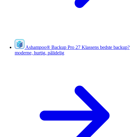
Ashampoo
®
Backup Pro 27
Klassens bedste backup?
moderne, hurtig, pålidelig