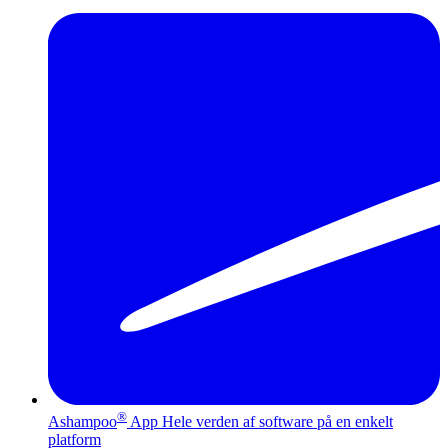
®
Ashampoo
App
Hele verden af software på en enkelt
platform