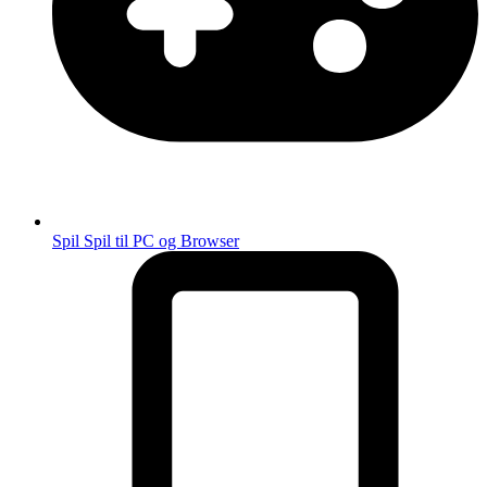
Spil
Spil til PC og Browser