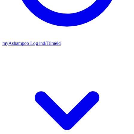
my
Ashampoo
Log ind
/
Tilmeld