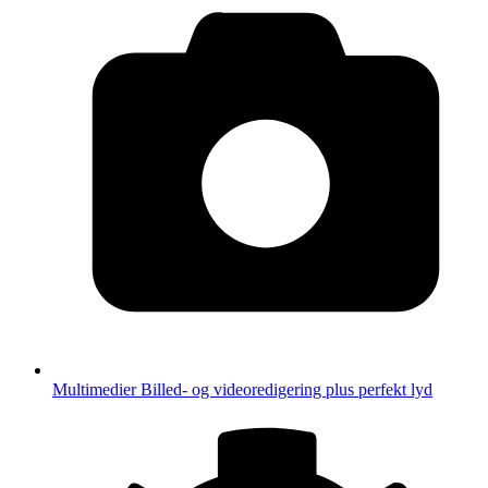
Multimedier
Billed- og videoredigering plus perfekt lyd