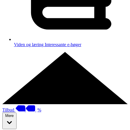
Viden og læring
Interessante e-bøger
Tilbud
%
Mere