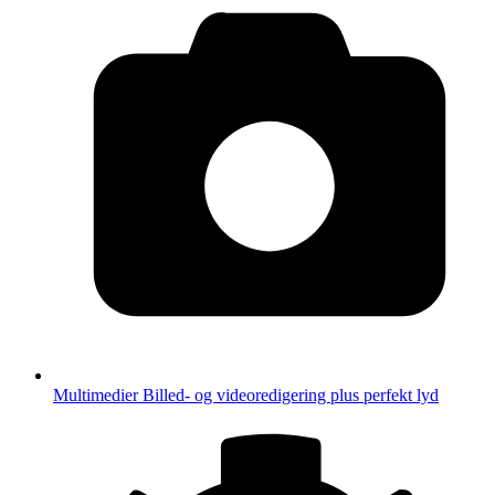
Multimedier
Billed- og videoredigering plus perfekt lyd