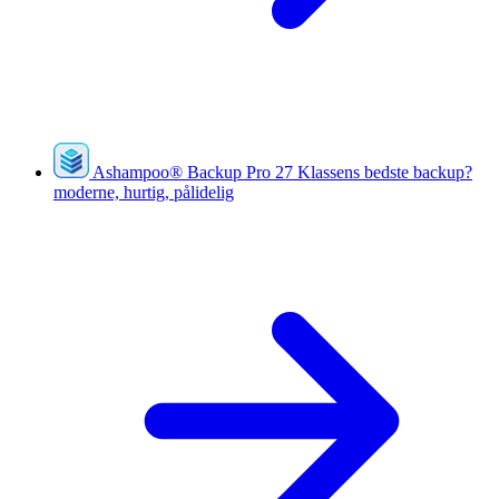
Ashampoo
®
Backup Pro 27
Klassens bedste backup?
moderne, hurtig, pålidelig