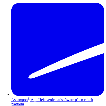
®
Ashampoo
App
Hele verden af software på en enkelt
platform