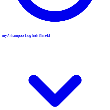
my
Ashampoo
Log ind
/
Tilmeld