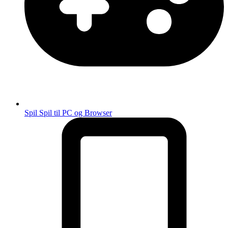
Spil
Spil til PC og Browser