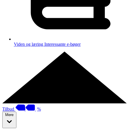
Viden og læring
Interessante e-bøger
Tilbud
%
Mere