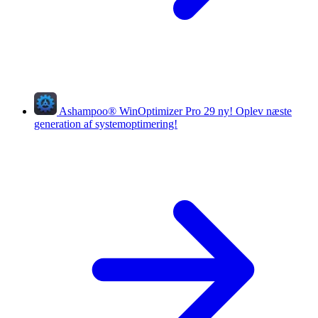
Ashampoo
®
WinOptimizer Pro 29
ny!
Oplev næste
generation af systemoptimering!