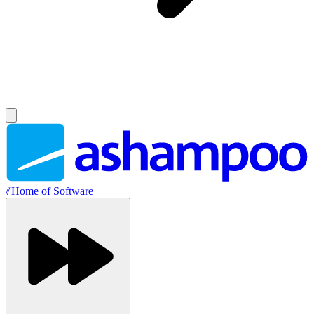
//
Home of Software