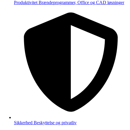
Produktivitet
Brændeprogrammer, Office og CAD løsninger
Sikkerhed
Beskyttelse og privatliv