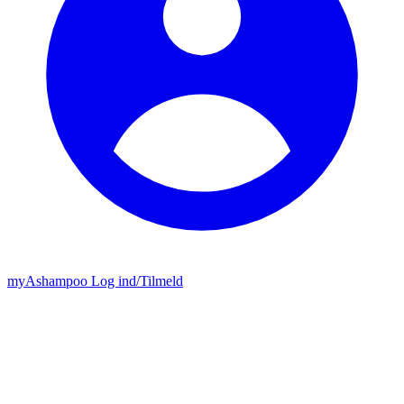
my
Ashampoo
Log ind
/
Tilmeld