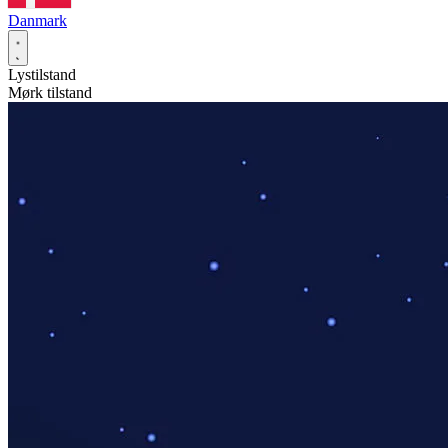
Danmark
Lystilstand
Mørk tilstand