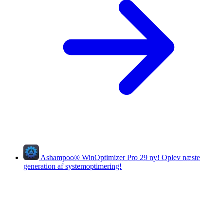
Ashampoo
®
WinOptimizer Pro 29
ny!
Oplev næste
generation af systemoptimering!