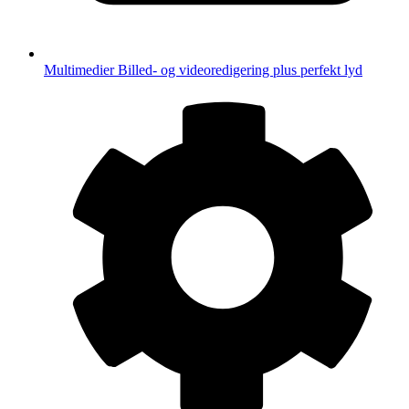
Multimedier
Billed- og videoredigering plus perfekt lyd