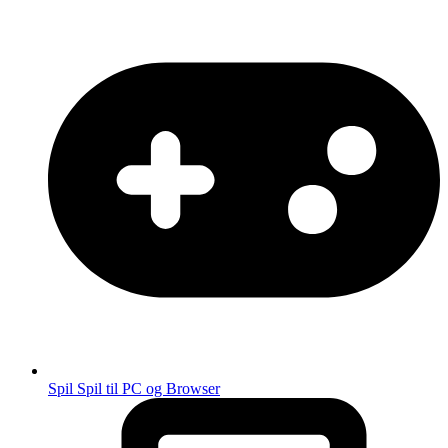
Spil
Spil til PC og Browser