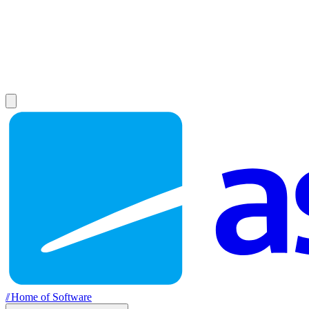
//
Home of Software