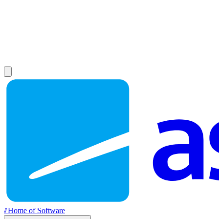
//
Home of Software