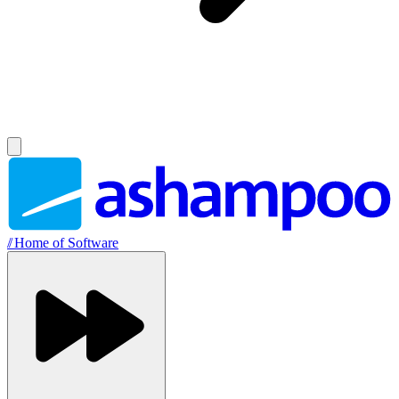
//
Home of Software