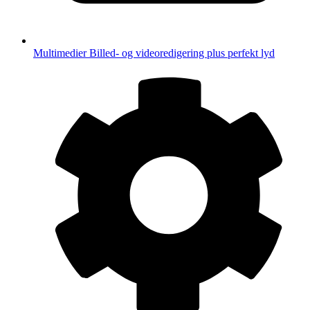
Multimedier
Billed- og videoredigering plus perfekt lyd