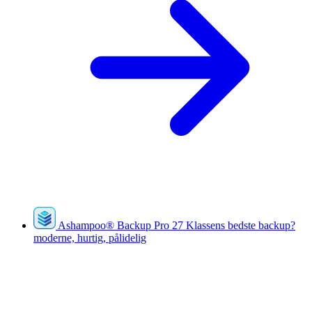
Ashampoo
®
Backup Pro 27
Klassens bedste backup?
moderne, hurtig, pålidelig