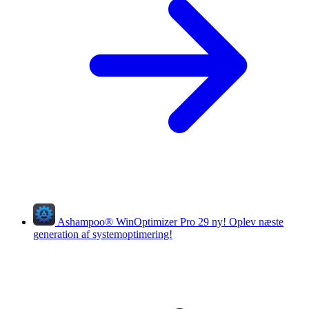
Ashampoo
®
WinOptimizer Pro 29
ny!
Oplev næste
generation af systemoptimering!