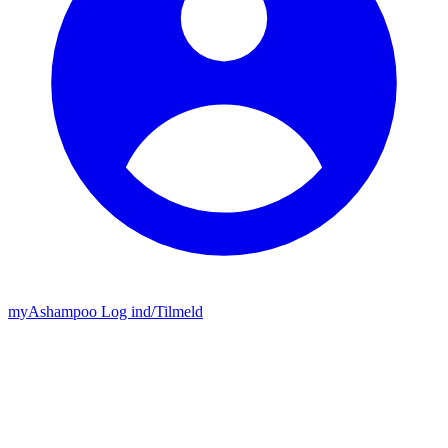
my
Ashampoo
Log ind
/
Tilmeld