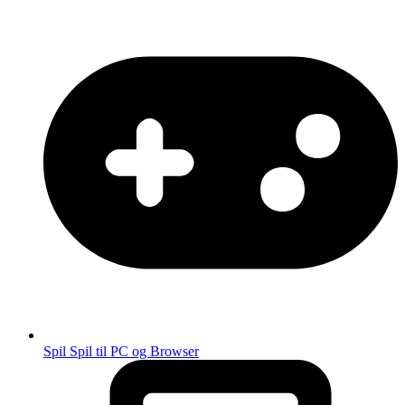
Spil
Spil til PC og Browser