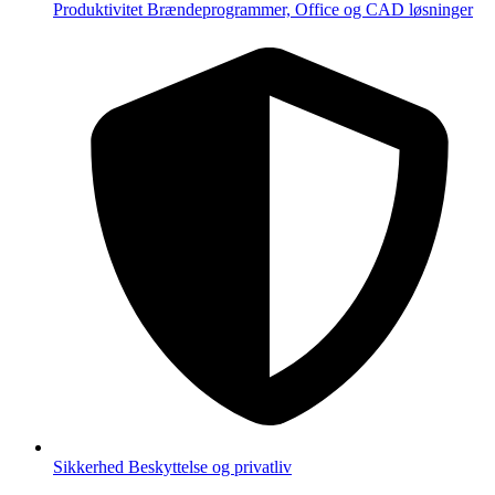
Produktivitet
Brændeprogrammer, Office og CAD løsninger
Sikkerhed
Beskyttelse og privatliv