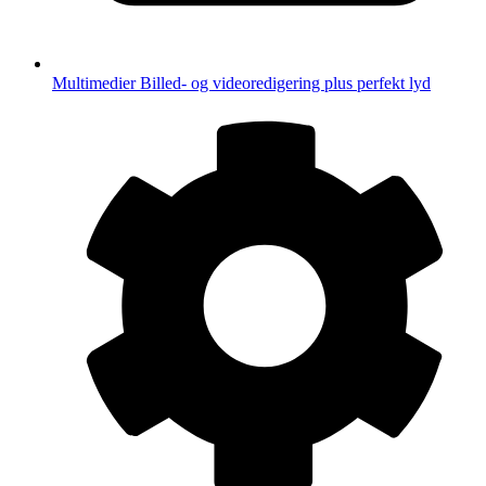
Multimedier
Billed- og videoredigering plus perfekt lyd