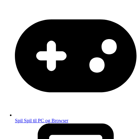
Spil
Spil til PC og Browser