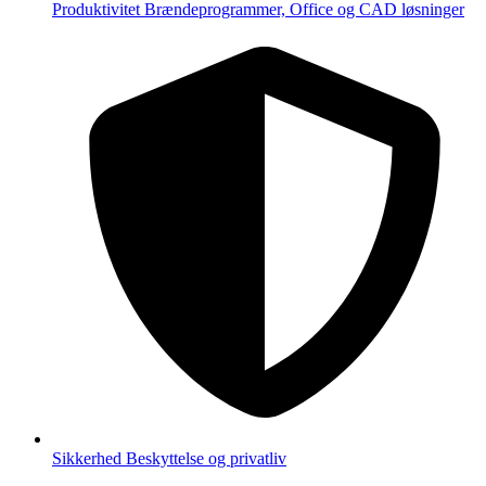
Produktivitet
Brændeprogrammer, Office og CAD løsninger
Sikkerhed
Beskyttelse og privatliv