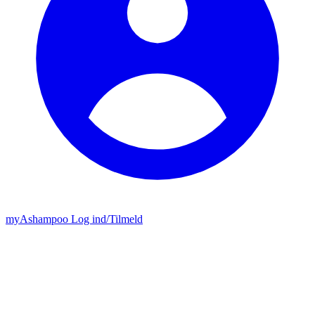
my
Ashampoo
Log ind
/
Tilmeld