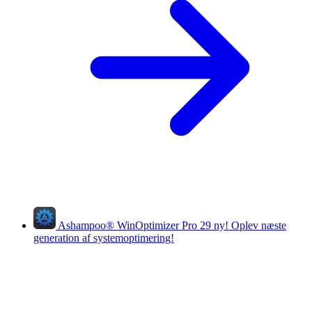
Ashampoo
®
WinOptimizer Pro 29
ny!
Oplev næste
generation af systemoptimering!