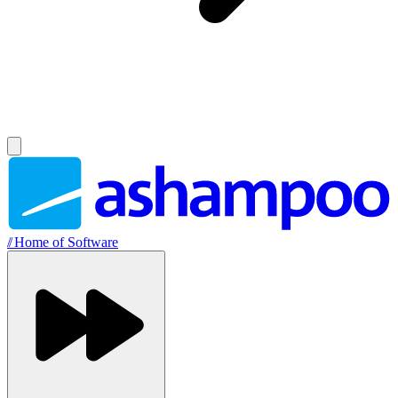
//
Home of Software