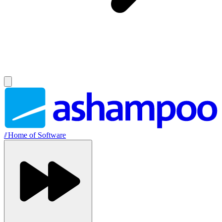
//
Home of Software