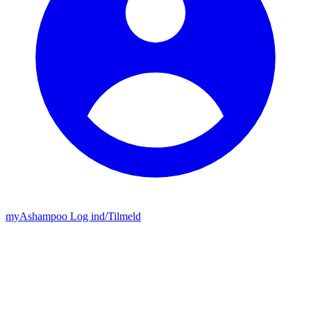
my
Ashampoo
Log ind
/
Tilmeld