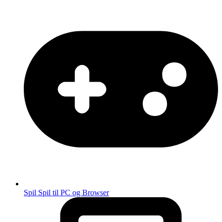
Spil
Spil til PC og Browser