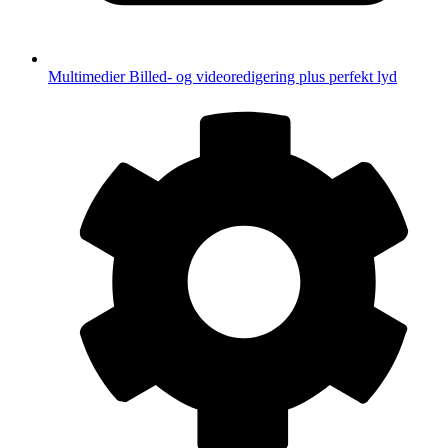
Multimedier
Billed- og videoredigering plus perfekt lyd