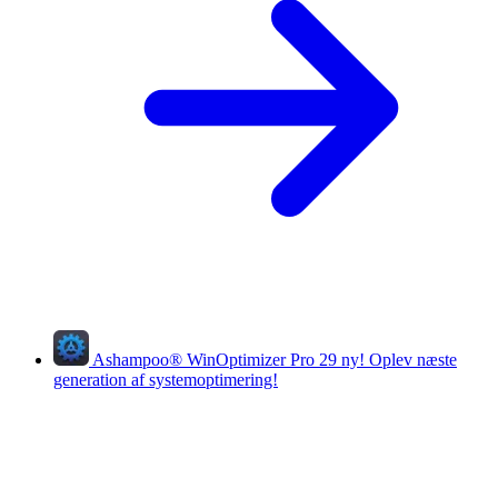
Ashampoo
®
WinOptimizer Pro 29
ny!
Oplev næste
generation af systemoptimering!