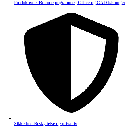
Produktivitet
Brændeprogrammer, Office og CAD løsninger
Sikkerhed
Beskyttelse og privatliv