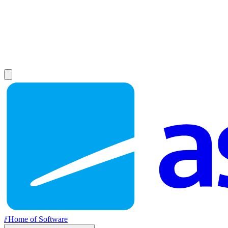
//
Home of Software