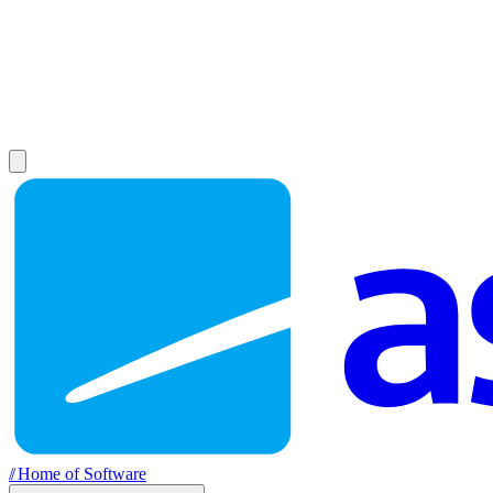
//
Home of Software