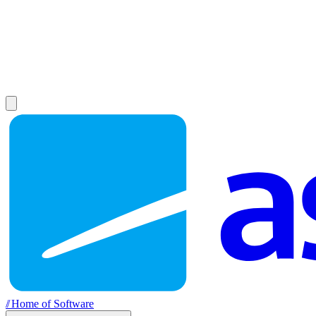
//
Home of Software