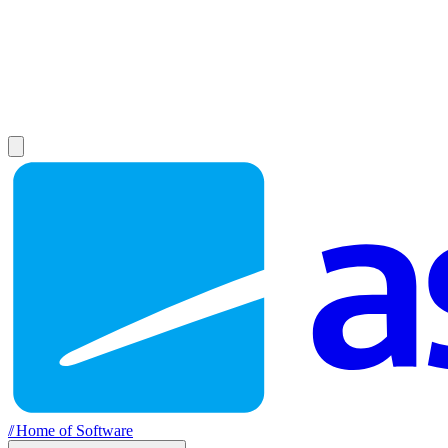
//
Home of Software