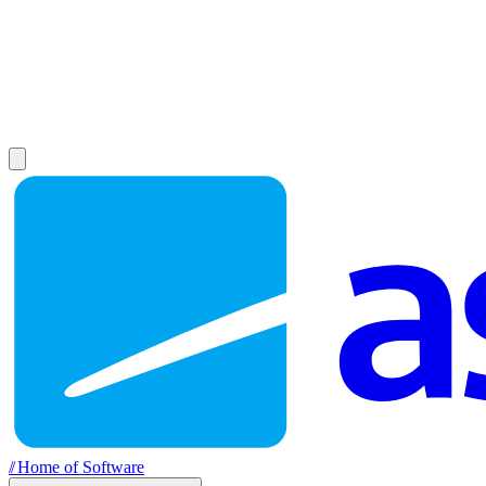
//
Home of Software