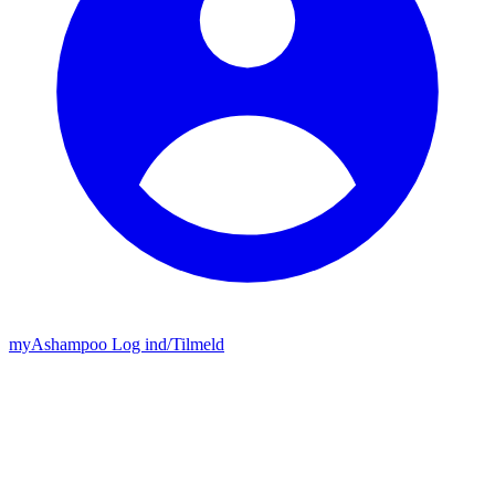
my
Ashampoo
Log ind
/
Tilmeld