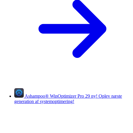
Ashampoo
®
WinOptimizer Pro 29
ny!
Oplev næste
generation af systemoptimering!