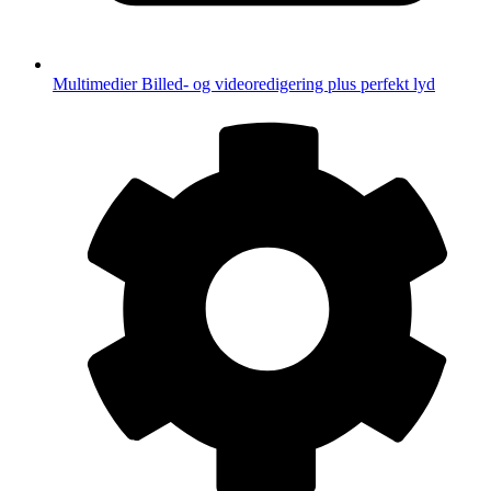
Multimedier
Billed- og videoredigering plus perfekt lyd