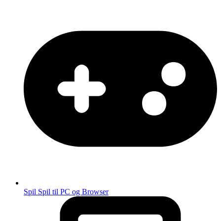
Spil
Spil til PC og Browser