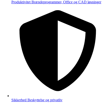
Produktivitet
Brændeprogrammer, Office og CAD løsninger
Sikkerhed
Beskyttelse og privatliv