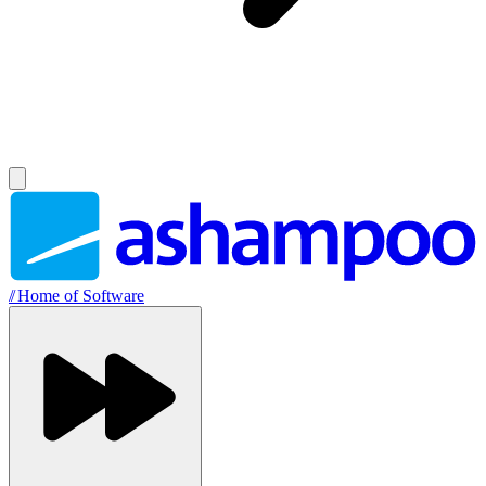
//
Home of Software