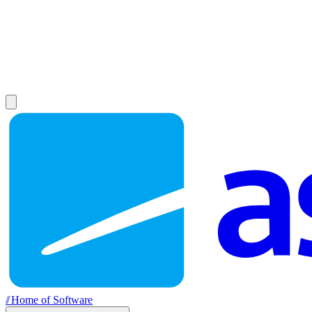
//
Home of Software