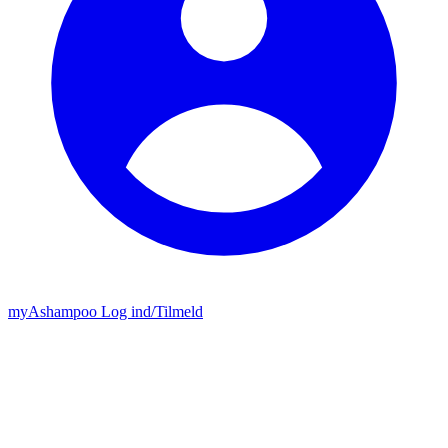
my
Ashampoo
Log ind
/
Tilmeld