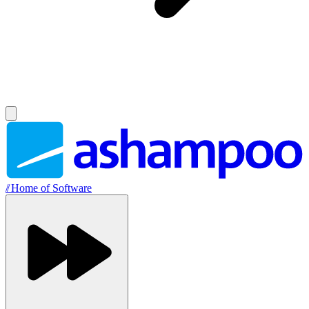
//
Home of Software