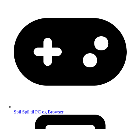
Spil
Spil til PC og Browser