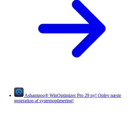
Ashampoo
®
WinOptimizer Pro 29
ny!
Oplev næste
generation af systemoptimering!