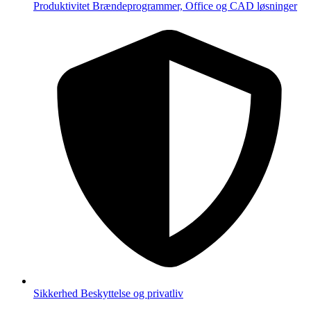
Produktivitet
Brændeprogrammer, Office og CAD løsninger
Sikkerhed
Beskyttelse og privatliv