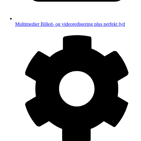
Multimedier
Billed- og videoredigering plus perfekt lyd