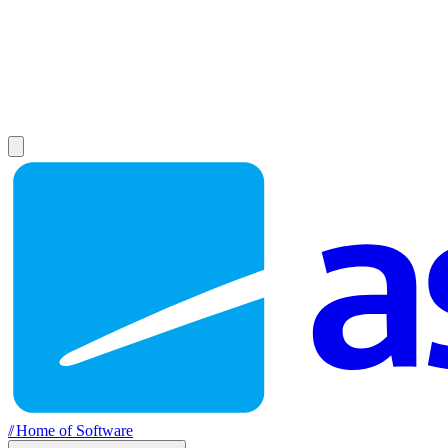
//
Home of Software