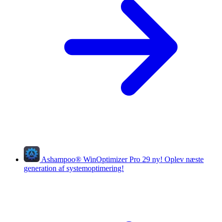
Ashampoo
®
WinOptimizer Pro 29
ny!
Oplev næste
generation af systemoptimering!