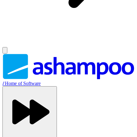
//
Home of Software