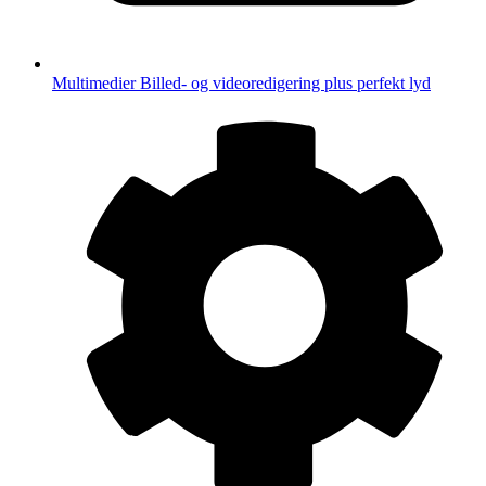
Multimedier
Billed- og videoredigering plus perfekt lyd