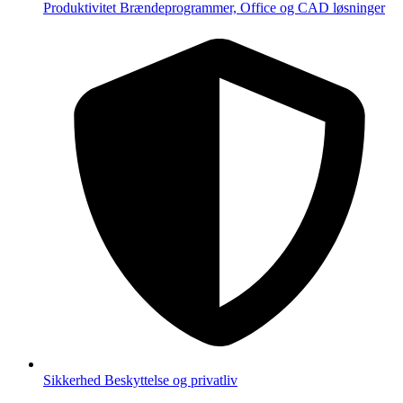
Produktivitet
Brændeprogrammer, Office og CAD løsninger
Sikkerhed
Beskyttelse og privatliv