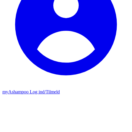
my
Ashampoo
Log ind
/
Tilmeld