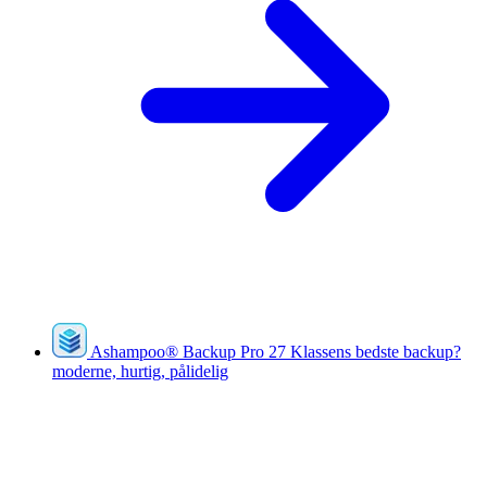
Ashampoo
®
Backup Pro 27
Klassens bedste backup?
moderne, hurtig, pålidelig