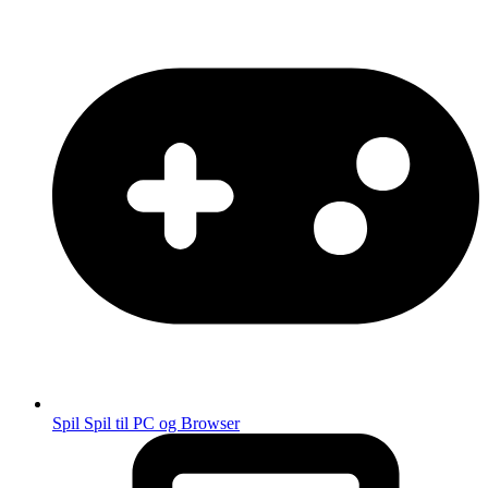
Spil
Spil til PC og Browser