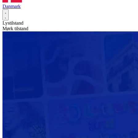
Danmark
Lystilstand
Mørk tilstand