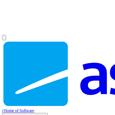
//
Home of Software