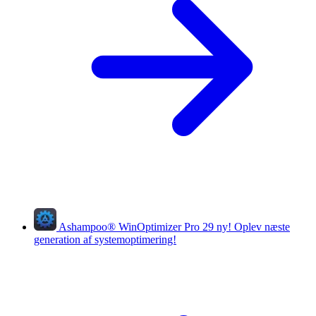
Ashampoo
®
WinOptimizer Pro 29
ny!
Oplev næste
generation af systemoptimering!