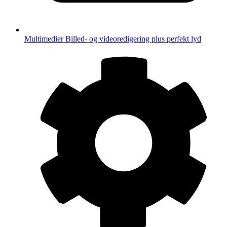
Multimedier
Billed- og videoredigering plus perfekt lyd