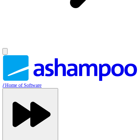
//
Home of Software