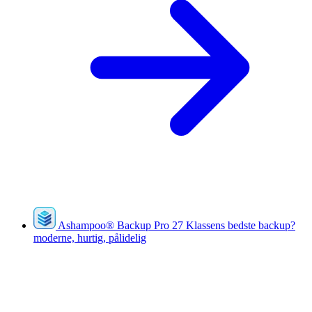
Ashampoo
®
Backup Pro 27
Klassens bedste backup?
moderne, hurtig, pålidelig