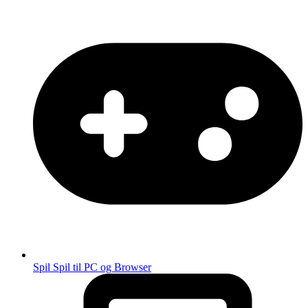
Spil
Spil til PC og Browser