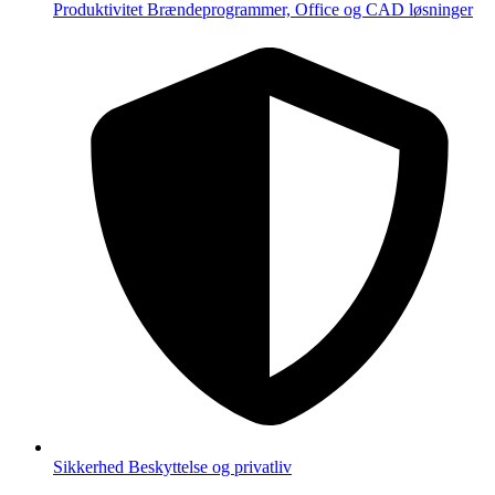
Produktivitet
Brændeprogrammer, Office og CAD løsninger
Sikkerhed
Beskyttelse og privatliv