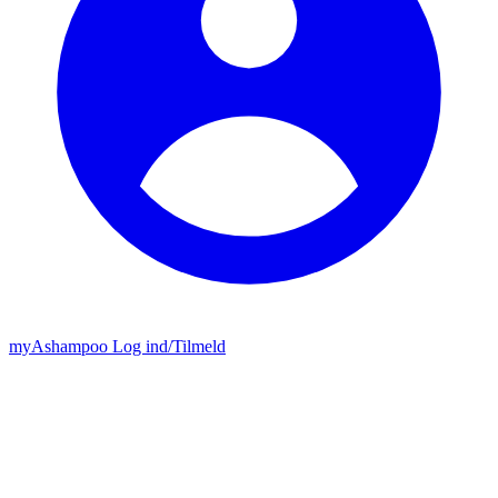
my
Ashampoo
Log ind
/
Tilmeld