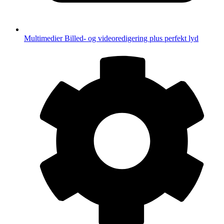
Multimedier
Billed- og videoredigering plus perfekt lyd