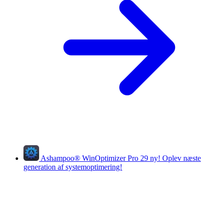
Ashampoo
®
WinOptimizer Pro 29
ny!
Oplev næste
generation af systemoptimering!