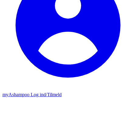
my
Ashampoo
Log ind
/
Tilmeld