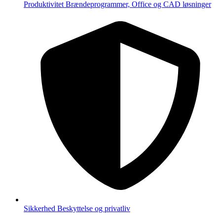
Produktivitet
Brændeprogrammer, Office og CAD løsninger
Sikkerhed
Beskyttelse og privatliv