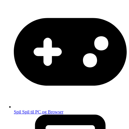
Spil
Spil til PC og Browser