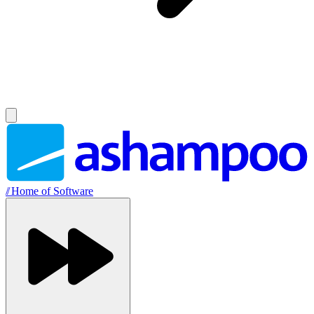
//
Home of Software