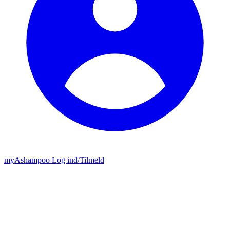
my
Ashampoo
Log ind
/
Tilmeld