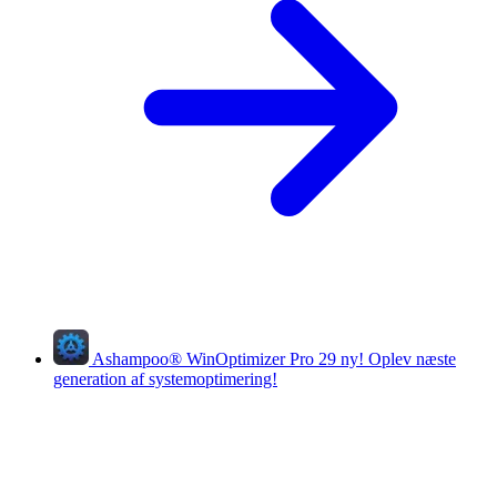
Ashampoo
®
WinOptimizer Pro 29
ny!
Oplev næste
generation af systemoptimering!