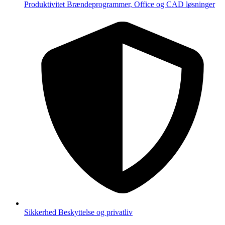
Produktivitet
Brændeprogrammer, Office og CAD løsninger
Sikkerhed
Beskyttelse og privatliv