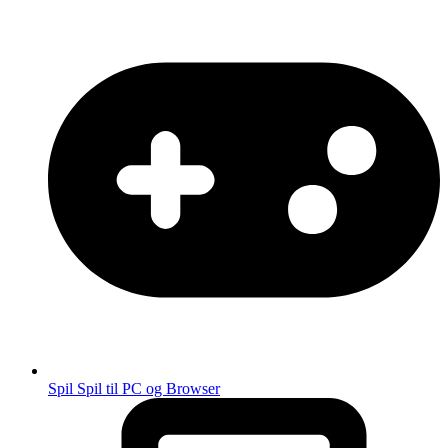
Spil
Spil til PC og Browser