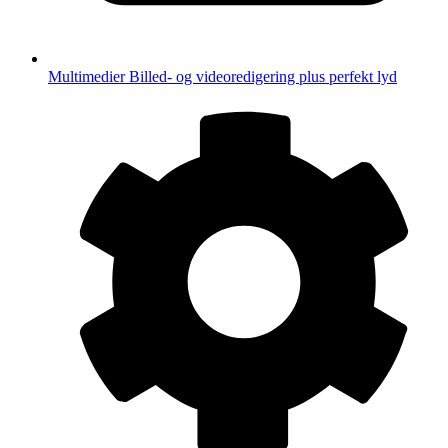
Multimedier
Billed- og videoredigering plus perfekt lyd