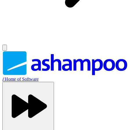
//
Home of Software