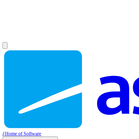
//
Home of Software