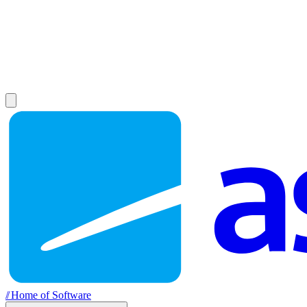
//
Home of Software