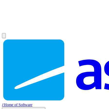
//
Home of Software