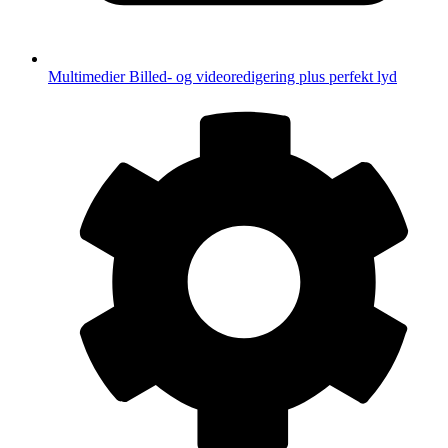
Multimedier
Billed- og videoredigering plus perfekt lyd