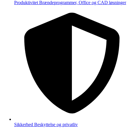
Produktivitet
Brændeprogrammer, Office og CAD løsninger
Sikkerhed
Beskyttelse og privatliv