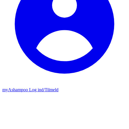
my
Ashampoo
Log ind
/
Tilmeld