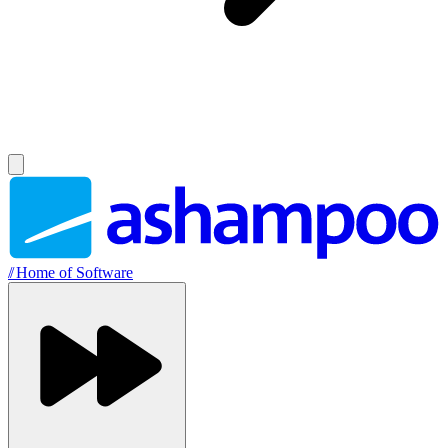
//
Home of Software