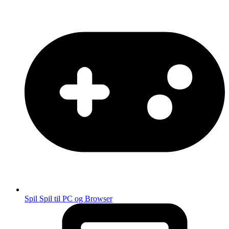
Spil
Spil til PC og Browser