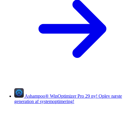
Ashampoo
®
WinOptimizer Pro 29
ny!
Oplev næste
generation af systemoptimering!