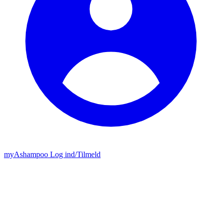
my
Ashampoo
Log ind
/
Tilmeld