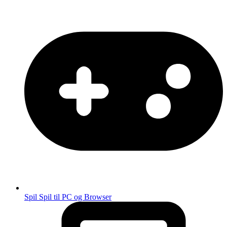
Spil
Spil til PC og Browser