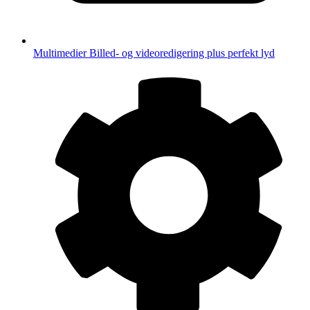
Multimedier
Billed- og videoredigering plus perfekt lyd