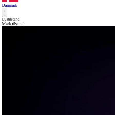
Danmark
Lystilstand
Mørk tilstand