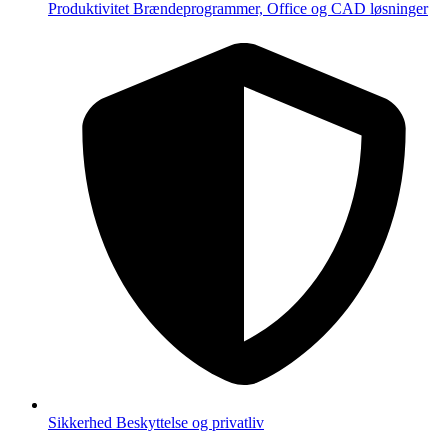
Produktivitet
Brændeprogrammer, Office og CAD løsninger
Sikkerhed
Beskyttelse og privatliv