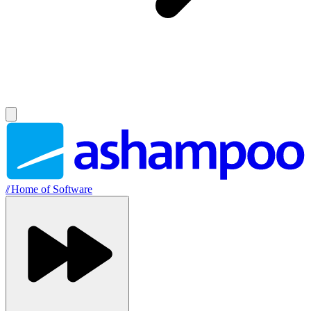
//
Home of Software