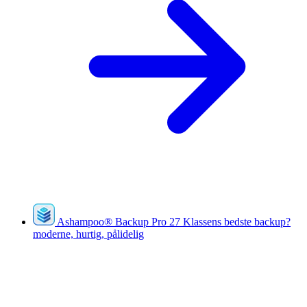
Ashampoo
®
Backup Pro 27
Klassens bedste backup?
moderne, hurtig, pålidelig