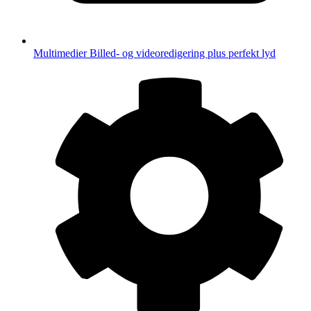
Multimedier
Billed- og videoredigering plus perfekt lyd