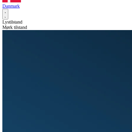
Danmark
Lystilstand
Mørk tilstand