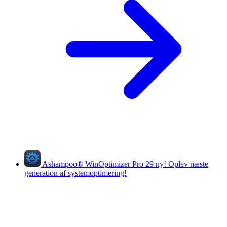
Ashampoo
®
WinOptimizer Pro 29
ny!
Oplev næste
generation af systemoptimering!