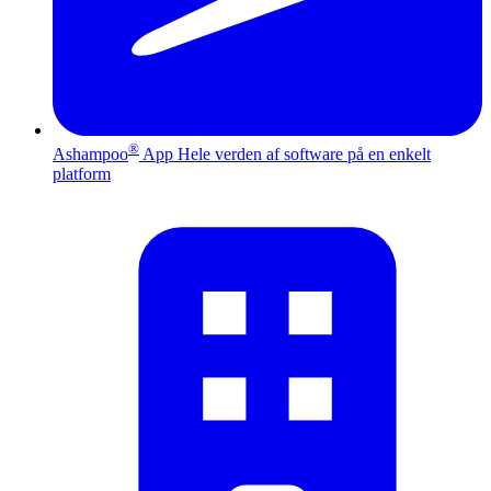
®
Ashampoo
App
Hele verden af software på en enkelt
platform