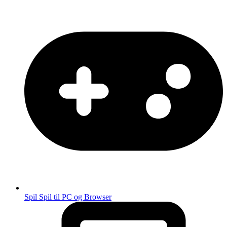
Spil
Spil til PC og Browser