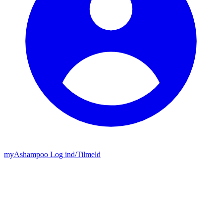
my
Ashampoo
Log ind
/
Tilmeld