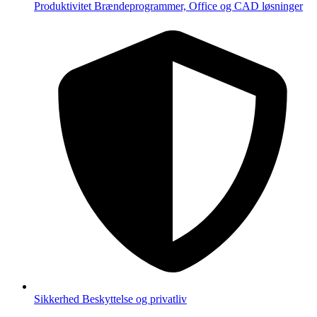
Produktivitet
Brændeprogrammer, Office og CAD løsninger
Sikkerhed
Beskyttelse og privatliv