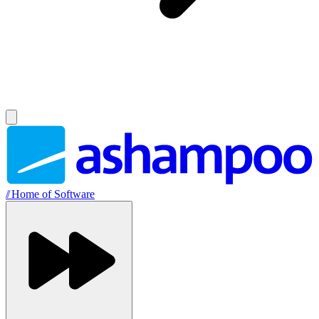
//
Home of Software