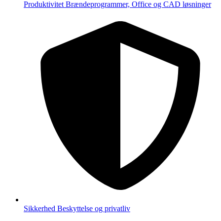
Produktivitet
Brændeprogrammer, Office og CAD løsninger
Sikkerhed
Beskyttelse og privatliv