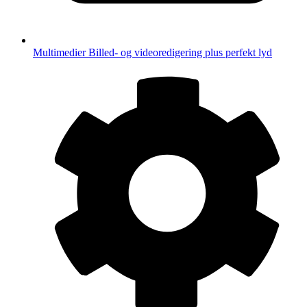
Multimedier
Billed- og videoredigering plus perfekt lyd