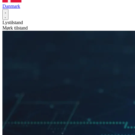
Danmark
Lystilstand
Mørk tilstand