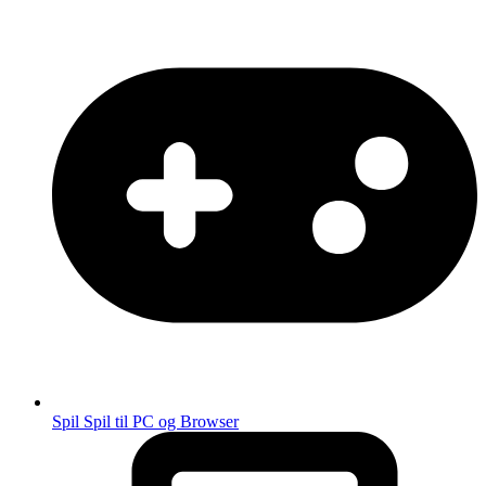
Spil
Spil til PC og Browser