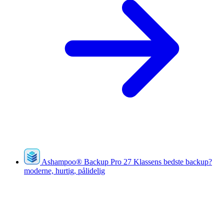
Ashampoo
®
Backup Pro 27
Klassens bedste backup?
moderne, hurtig, pålidelig