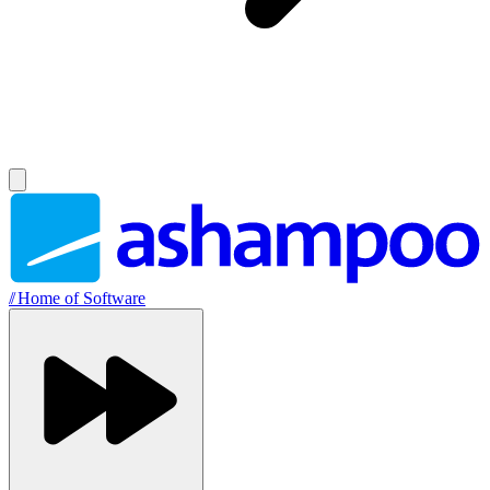
//
Home of Software