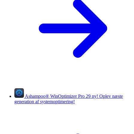
Ashampoo
®
WinOptimizer Pro 29
ny!
Oplev næste
generation af systemoptimering!