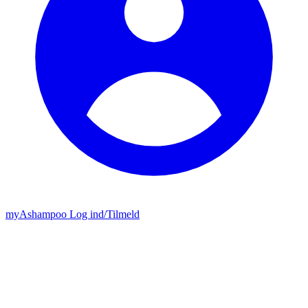
my
Ashampoo
Log ind
/
Tilmeld