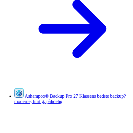
Ashampoo
®
Backup Pro 27
Klassens bedste backup?
moderne, hurtig, pålidelig