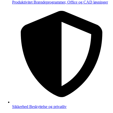
Produktivitet
Brændeprogrammer, Office og CAD løsninger
Sikkerhed
Beskyttelse og privatliv