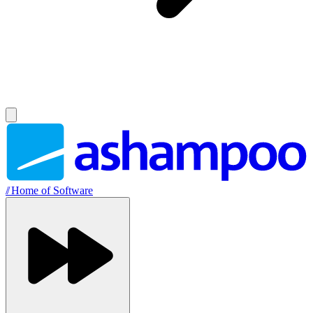
//
Home of Software