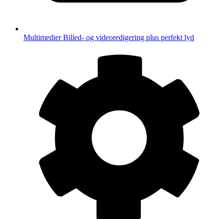
Multimedier
Billed- og videoredigering plus perfekt lyd