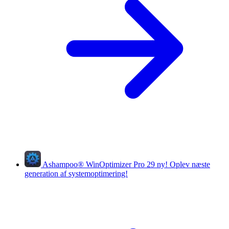
Ashampoo
®
WinOptimizer Pro 29
ny!
Oplev næste
generation af systemoptimering!