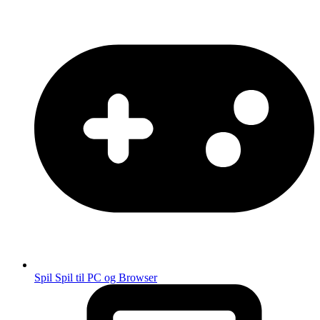
Spil
Spil til PC og Browser