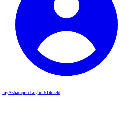
my
Ashampoo
Log ind
/
Tilmeld