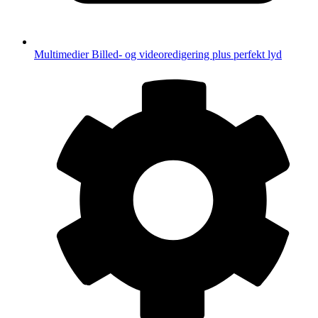
Multimedier
Billed- og videoredigering plus perfekt lyd