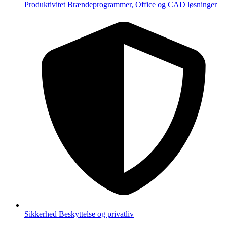
Produktivitet
Brændeprogrammer, Office og CAD løsninger
Sikkerhed
Beskyttelse og privatliv