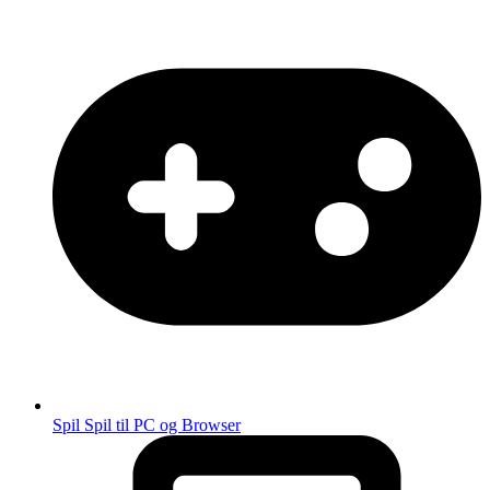
Spil
Spil til PC og Browser