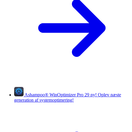
Ashampoo
®
WinOptimizer Pro 29
ny!
Oplev næste
generation af systemoptimering!