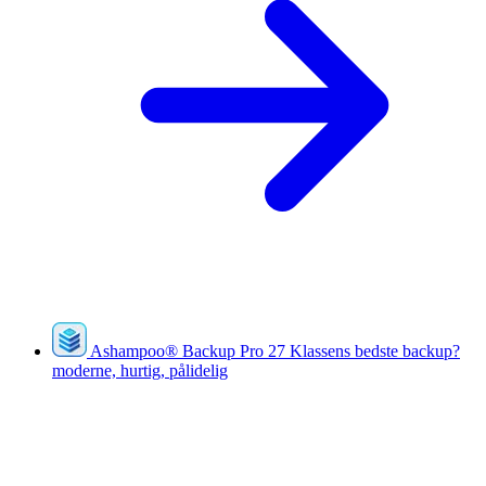
Ashampoo
®
Backup Pro 27
Klassens bedste backup?
moderne, hurtig, pålidelig