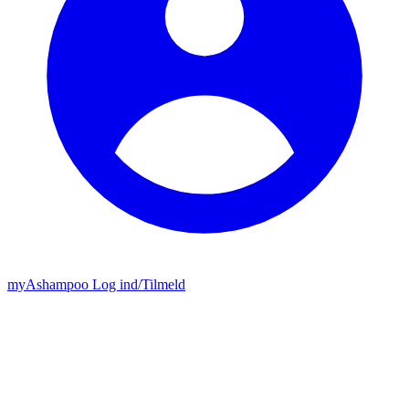
my
Ashampoo
Log ind
/
Tilmeld