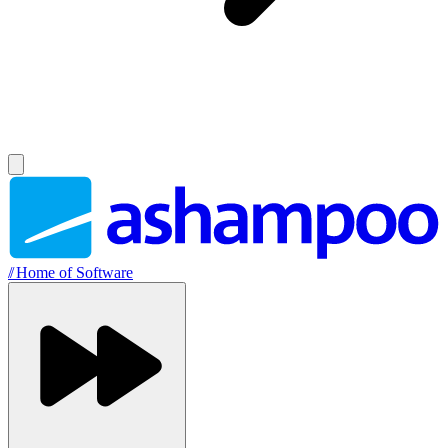
//
Home of Software