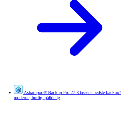
Ashampoo
®
Backup Pro 27
Klassens bedste backup?
moderne, hurtig, pålidelig