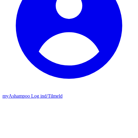
my
Ashampoo
Log ind
/
Tilmeld