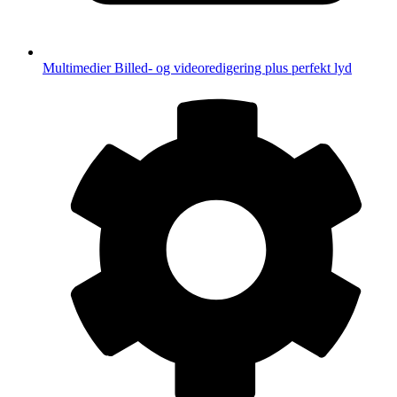
Multimedier
Billed- og videoredigering plus perfekt lyd