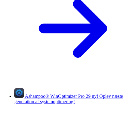
Ashampoo
®
WinOptimizer Pro 29
ny!
Oplev næste
generation af systemoptimering!