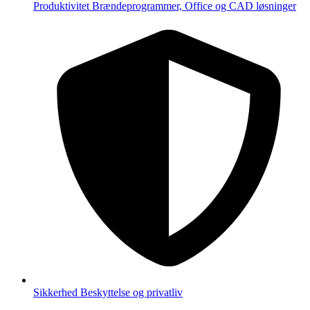
Produktivitet
Brændeprogrammer, Office og CAD løsninger
Sikkerhed
Beskyttelse og privatliv