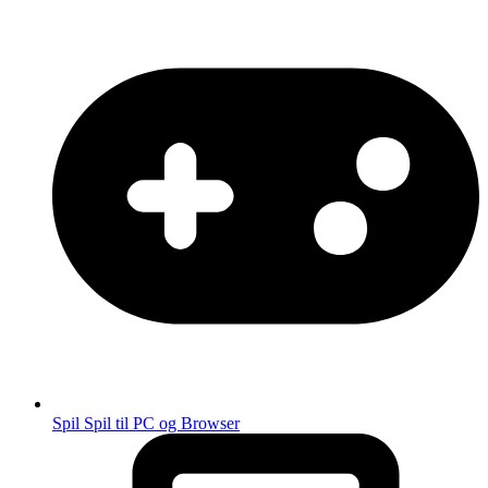
Spil
Spil til PC og Browser