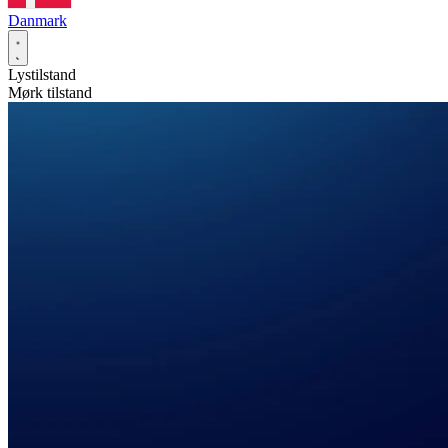
Danmark
Lystilstand
Mørk tilstand