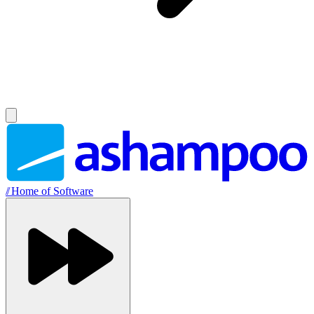
//
Home of Software