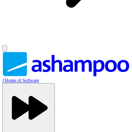
//
Home of Software