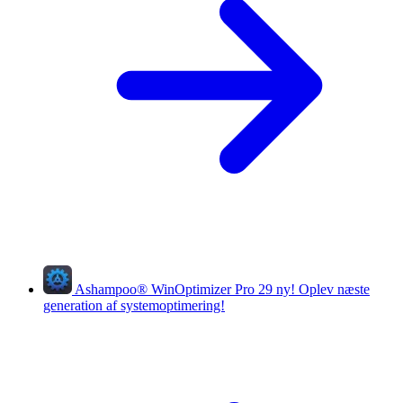
Ashampoo
®
WinOptimizer Pro 29
ny!
Oplev næste
generation af systemoptimering!