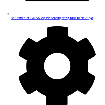
Multimedier
Billed- og videoredigering plus perfekt lyd