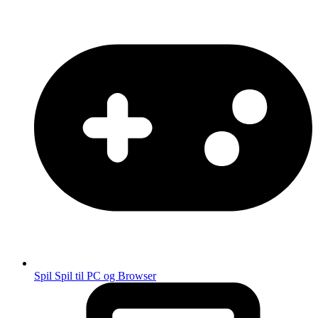
Spil
Spil til PC og Browser