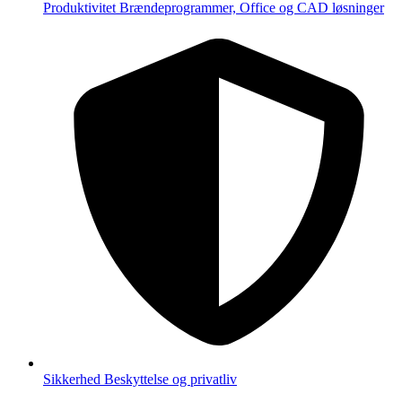
Produktivitet
Brændeprogrammer, Office og CAD løsninger
Sikkerhed
Beskyttelse og privatliv