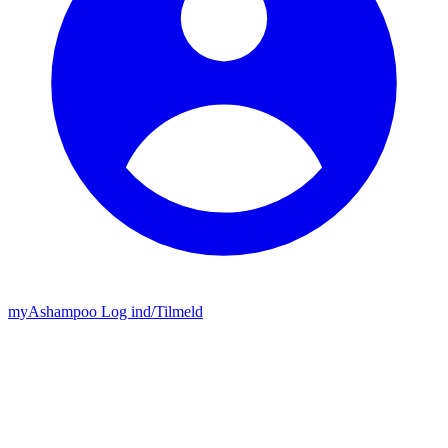
my
Ashampoo
Log ind
/
Tilmeld