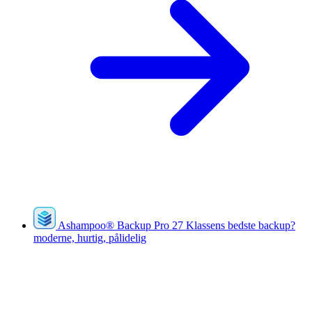
Ashampoo
®
Backup Pro 27
Klassens bedste backup?
moderne, hurtig, pålidelig