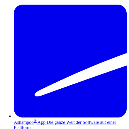
®
Ashampoo
App
Die ganze Welt der Software auf einer
Plattform