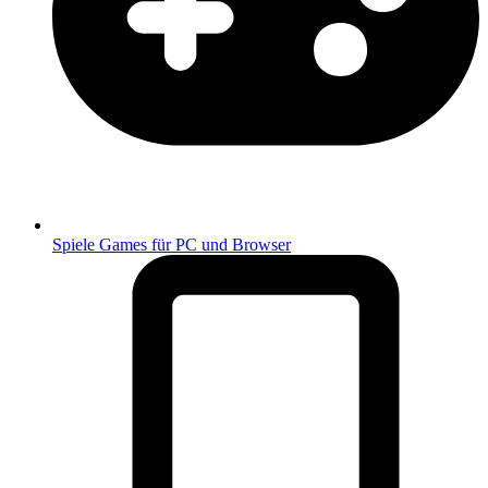
Spiele
Games für PC und Browser