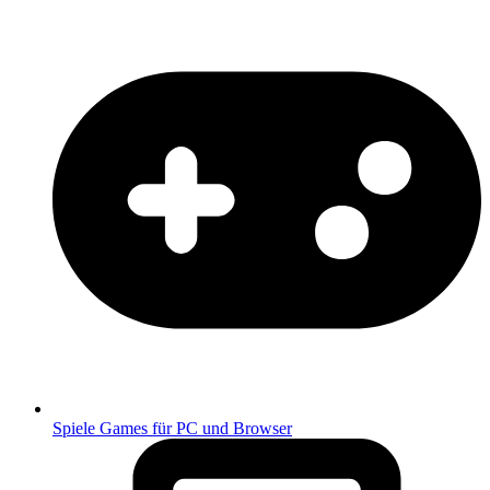
Spiele
Games für PC und Browser