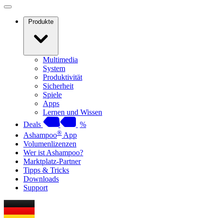
Produkte
Multimedia
System
Produktivität
Sicherheit
Spiele
Apps
Lernen und Wissen
Deals
%
®
Ashampoo
App
Volumenlizenzen
Wer ist Ashampoo?
Marktplatz-Partner
Tipps & Tricks
Downloads
Support