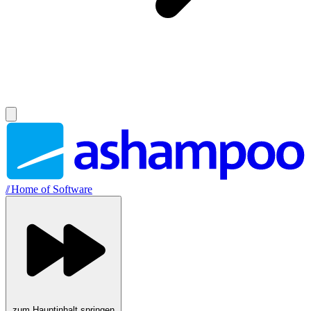
//
Home of Software
zum Hauptinhalt springen