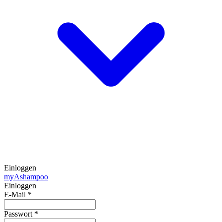
Einloggen
my
Ashampoo
Einloggen
E-Mail
*
Passwort
*