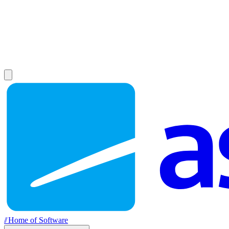
//
Home of Software