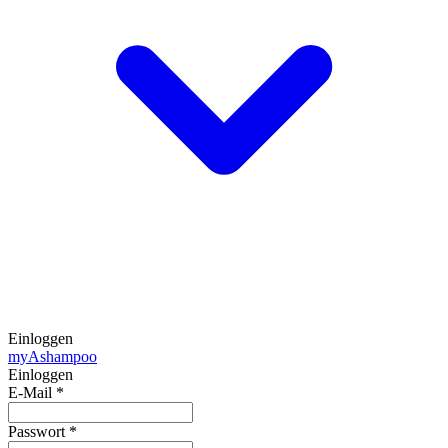
Einloggen
my
Ashampoo
Einloggen
E-Mail
*
Passwort
*