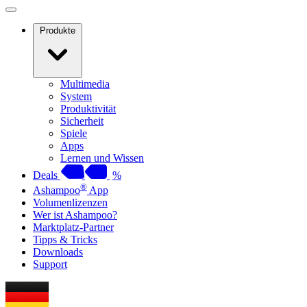
Produkte
Multimedia
System
Produktivität
Sicherheit
Spiele
Apps
Lernen und Wissen
Deals
%
®
Ashampoo
App
Volumenlizenzen
Wer ist Ashampoo?
Marktplatz-Partner
Tipps & Tricks
Downloads
Support