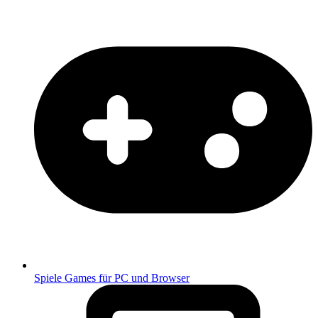
Spiele
Games für PC und Browser