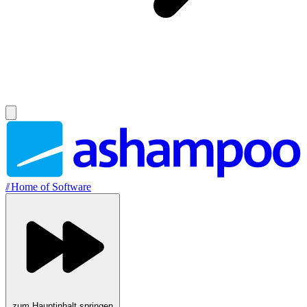
//
Home of Software
zum Hauptinhalt springen