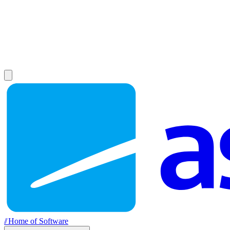
//
Home of Software