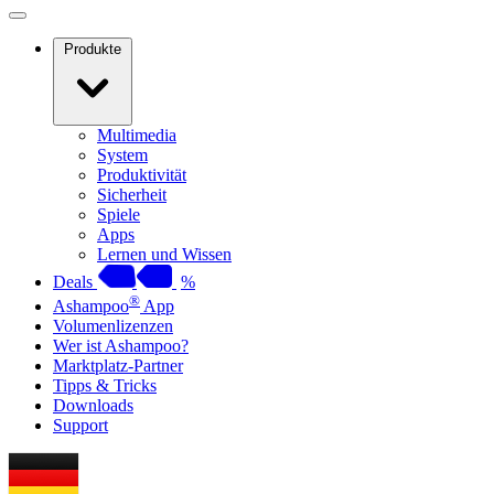
Produkte
Multimedia
System
Produktivität
Sicherheit
Spiele
Apps
Lernen und Wissen
Deals
%
®
Ashampoo
App
Volumenlizenzen
Wer ist Ashampoo?
Marktplatz-Partner
Tipps & Tricks
Downloads
Support