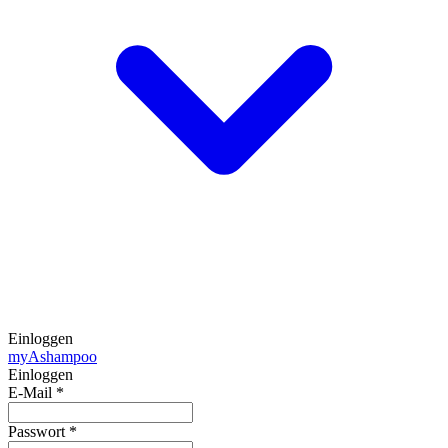
Einloggen
my
Ashampoo
Einloggen
E-Mail
*
Passwort
*