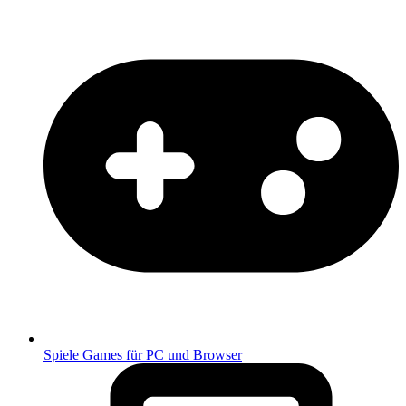
Spiele
Games für PC und Browser