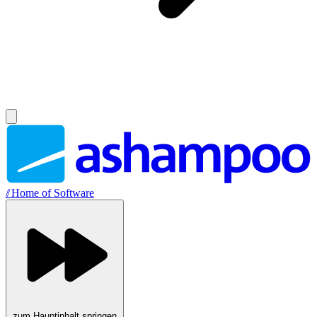
//
Home of Software
zum Hauptinhalt springen